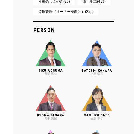
社長のつぶやき(23)
街・地域(413)
賃貸管理（オーナー様向け）(255)
PERSON
RIKU AONUMA
SATOSHI KOHARA
青沼 理功
小原 悟司
RYOMA TANAKA
SACHIKO SATO
田中 良磨
佐藤 幸子