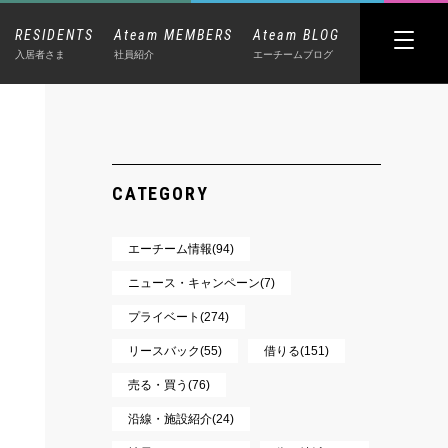
RESIDENTS
Ateam MEMBERS
Ateam BLOG
入居者さま
社員紹介
エーチームブログ
CATEGORY
エーチーム情報(94)
ニュース・キャンペーン(7)
プライベート(274)
リースバック(55)
借りる(151)
売る・買う(76)
沿線・施設紹介(24)