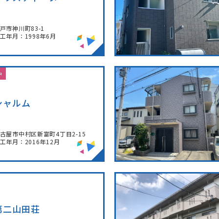
戸市神川町83-1
工年月：1998年6月
中
シャルム
古屋市中村区新富町4丁目2-15
工年月：2016年12月
第二山田荘