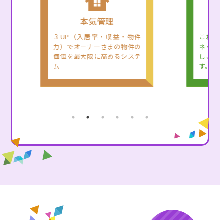
本気管理
３UP（入居率・収益・物件
これま
力）でオーナーさまの物件の
ネット
価値を最大限に高めるシステ
し、高
ム
す。