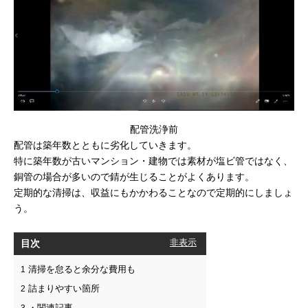
配管洗浄前
配管は築年数とともに劣化していきます。
特に築年数が古いマンション・建物では素材が塩ビ管ではなく、
銅管の場合が多いので錆が生じることがよくあります。
定期的な清掃は、収益にもかかわることなので定期的にしましょ
う。
目次
[
非表示
]
清掃を怠ると余分な費用も
1
詰まりやすい箇所
2
・関連記事