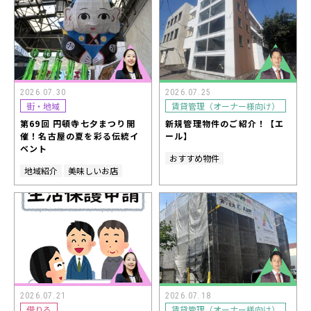
2026.07.30
2026.07.25
街・地域
賃貸管理（オーナー様向け）
第69回 円頓寺七夕まつり開
新規管理物件のご紹介！【エ
催！名古屋の夏を彩る伝統イ
ール】
ベント
おすすめ物件
地域紹介
美味しいお店
2026.07.21
2026.07.18
借りる
賃貸管理（オーナー様向け）