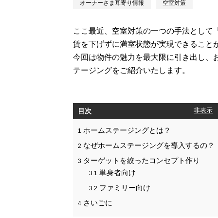
オーナーさま耳寄り情報
空室対策
ここ最近、空室対策の一つの手法として
賃を下げずに満室状態が実現できること
今回は物件の魅力を最大限に引き出し、
テージングをご紹介いたします。
目次
[
非表示
]
ホームステージングとは？
1
なぜホームステージングを導入するの？
2
ターゲットを絞ったコンセプト作り
3
単身者向け
3.1
ファミリー向け
3.2
さいごに
4