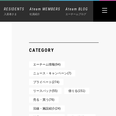
RESIDENTS
Ateam MEMBERS
Ateam BLOG
入居者さま
社員紹介
エーチームブログ
CATEGORY
エーチーム情報(94)
ニュース・キャンペーン(7)
プライベート(274)
リースバック(55)
借りる(151)
売る・買う(76)
沿線・施設紹介(24)