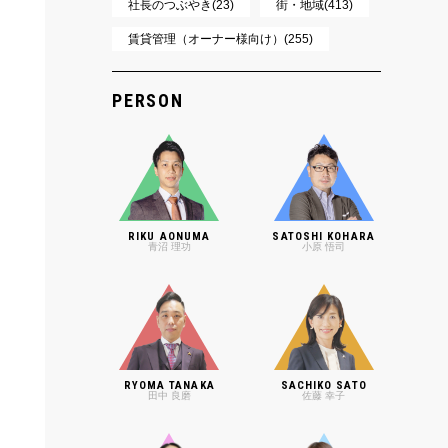
社長のつぶやき(23)
街・地域(413)
賃貸管理（オーナー様向け）(255)
PERSON
RIKU AONUMA
SATOSHI KOHARA
青沼 理功
小原 悟司
RYOMA TANAKA
SACHIKO SATO
田中 良磨
佐藤 幸子