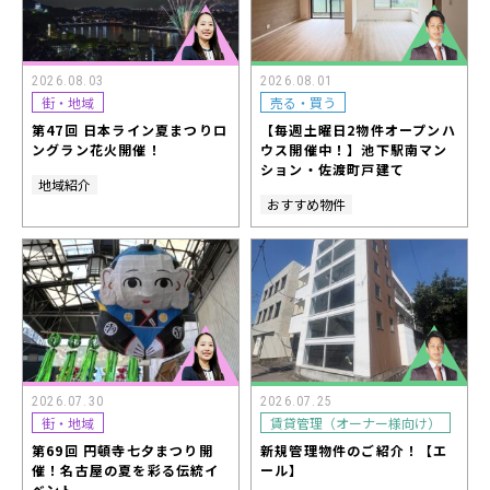
2026.08.03
2026.08.01
街・地域
売る・買う
第47回 日本ライン夏まつりロ
【毎週土曜日2物件オープンハ
ングラン花火開催！
ウス開催中！】池下駅南マン
ション・佐渡町戸建て
地域紹介
おすすめ物件
2026.07.30
2026.07.25
街・地域
賃貸管理（オーナー様向け）
第69回 円頓寺七夕まつり開
新規管理物件のご紹介！【エ
催！名古屋の夏を彩る伝統イ
ール】
ベント