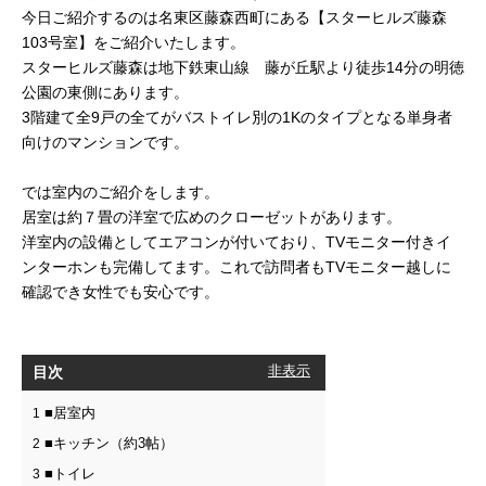
今日ご紹介するのは名東区藤森西町にある【スターヒルズ藤森
103号室】をご紹介いたします。
スターヒルズ藤森は地下鉄東山線 藤が丘駅より徒歩14分の明徳
公園の東側にあります。
3階建て全9戸の全てがバストイレ別の1Kのタイプとなる単身者
向けのマンションです。
では室内のご紹介をします。
居室は約７畳の洋室で広めのクローゼットがあります。
洋室内の設備としてエアコンが付いており、TVモニター付きイ
ンターホンも完備してます。これで訪問者もTVモニター越しに
確認でき女性でも安心です。
目次
[
非表示
]
■居室内
1
■キッチン（約3帖）
2
■トイレ
3