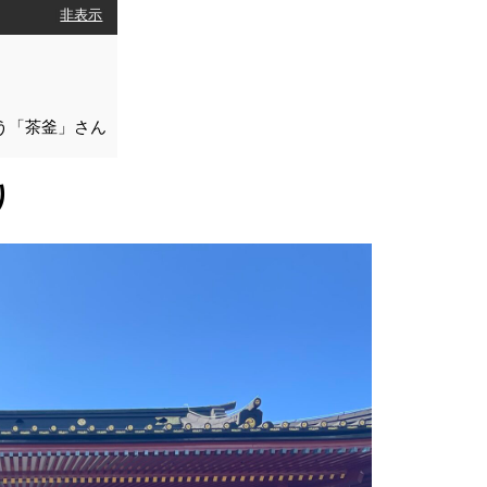
[
非表示
]
う「茶釜」さん
り