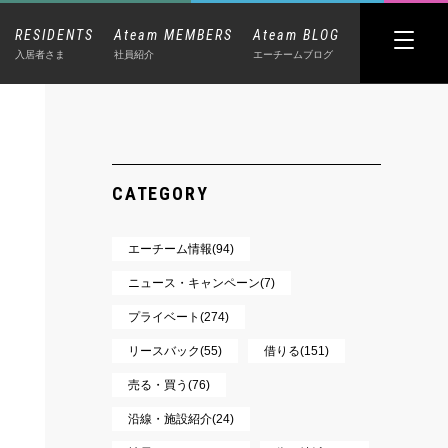
RESIDENTS
Ateam MEMBERS
Ateam BLOG
入居者さま
社員紹介
エーチームブログ
CATEGORY
エーチーム情報(94)
ニュース・キャンペーン(7)
プライベート(274)
リースバック(55)
借りる(151)
売る・買う(76)
沿線・施設紹介(24)