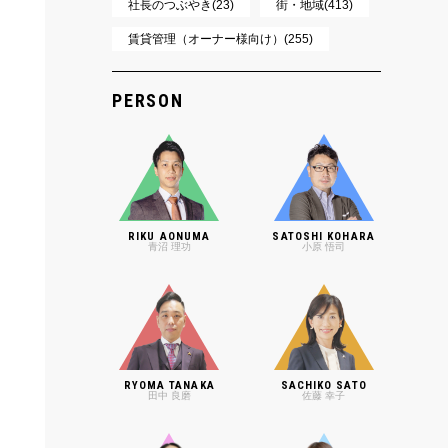
社長のつぶやき(23)
街・地域(413)
賃貸管理（オーナー様向け）(255)
PERSON
RIKU AONUMA
SATOSHI KOHARA
青沼 理功
小原 悟司
RYOMA TANAKA
SACHIKO SATO
田中 良磨
佐藤 幸子