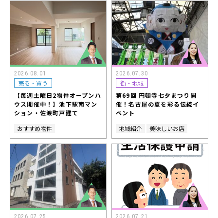
2026.08.01
2026.07.30
売る・買う
街・地域
【毎週土曜日2物件オープンハ
第69回 円頓寺七夕まつり開
ウス開催中！】池下駅南マン
催！名古屋の夏を彩る伝統イ
ション・佐渡町戸建て
ベント
おすすめ物件
地域紹介
美味しいお店
2026.07.25
2026.07.21