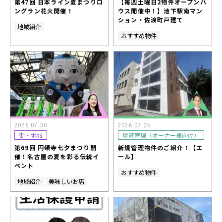
第47回 日本ライン夏まつりロ
【毎週土曜日2物件オープンハ
ングラン花火開催！
ウス開催中！】池下駅南マン
ション・佐渡町戸建て
地域紹介
おすすめ物件
2026.07.30
2026.07.25
街・地域
賃貸管理（オーナー様向け）
第69回 円頓寺七夕まつり開
新規管理物件のご紹介！【エ
催！名古屋の夏を彩る伝統イ
ール】
ベント
おすすめ物件
地域紹介
美味しいお店