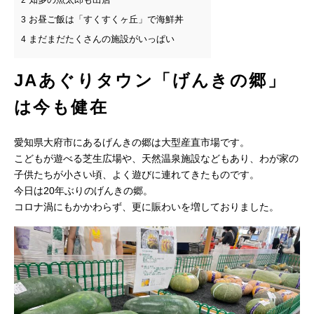
2
お昼ご飯は「すくすくヶ丘」で海鮮丼
3
まだまだたくさんの施設がいっぱい
4
JAあぐりタウン「げんきの郷」
は今も健在
愛知県大府市にあるげんきの郷は大型産直市場です。
こどもが遊べる芝生広場や、天然温泉施設などもあり、わが家の
子供たちが小さい頃、よく遊びに連れてきたものです。
今日は20年ぶりのげんきの郷。
コロナ渦にもかかわらず、更に賑わいを増しておりました。