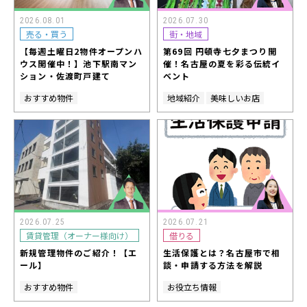
2026.08.01
2026.07.30
売る・買う
街・地域
【毎週土曜日2物件オープンハ
第69回 円頓寺七夕まつり開
ウス開催中！】池下駅南マン
催！名古屋の夏を彩る伝統イ
ション・佐渡町戸建て
ベント
おすすめ物件
地域紹介
美味しいお店
2026.07.25
2026.07.21
賃貸管理（オーナー様向け）
借りる
新規管理物件のご紹介！【エ
生活保護とは？名古屋市で相
ール】
談・申請する方法を解説
おすすめ物件
お役立ち情報