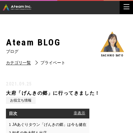
Ateam BLOG
ブログ
SACHIKO SATO
カテゴリ一覧
プライベート
2021.09.25
大府「げんきの郷」に行ってきました！
お役立ち情報
目次
[
非表示
]
JAあぐりタウン「げんきの郷」は今も健在
1
知多の魚太郎も出店