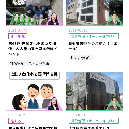
2026.07.30
2026.07.25
街・地域
賃貸管理（オーナー様向け）
第69回 円頓寺七夕まつり開
新規管理物件のご紹介！【エ
催！名古屋の夏を彩る伝統イ
ール】
ベント
おすすめ物件
地域紹介
美味しいお店
2026.07.21
2026.07.18
借りる
賃貸管理（オーナー様向け）
生活保護とは？名古屋市で相
大規模修繕工事着工しまし