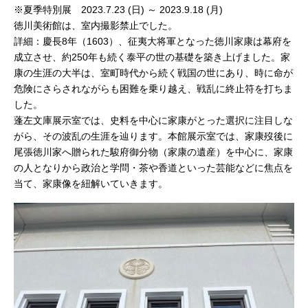
※夏季特別展
2023.7.23
(日)
～
2023.9.18
(月)
徳川美術館は、室内撮影禁止でした。
詳細：慶長8年（1603）、征夷大将軍となった徳川家康は幕府を
成立させ、約250年も続く泰平の世の基礎を築き上げました。家
康の生涯の大半は、室町時代から続く戦国の世にあり、時に命が
危険にさらされながらも困難を乗り越え、戦乱に終止符を打ちま
した。
蓬左文庫展示室では、史料を中心に家康がとった選択に注目しな
がら、その波乱の生涯を辿ります。本館展示室では、家康歿後に
尾張徳川家へ贈られた駿府御分物（家康の遺産）を中心に、家康
の人となりから政治と学問・茶や香道といった芸能などに焦点を
当て、家康像を紐解いていきます。