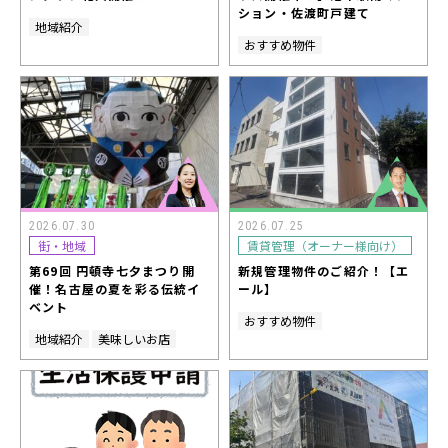
ション・佐渡町戸建て
地域紹介
おすすめ物件
2026.07.30
2026.07.25
街・地域
賃貸管理（オーナー様向け）
第69回 円頓寺七夕まつり開
新規管理物件のご紹介！【エ
催！名古屋の夏を彩る伝統イ
ール】
ベント
おすすめ物件
地域紹介
美味しいお店