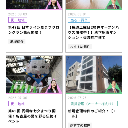
2026.08.03
2026.08.01
街・地域
売る・買う
第47回 日本ライン夏まつりロ
【毎週土曜日2物件オープンハ
ングラン花火開催！
ウス開催中！】池下駅南マン
ション・佐渡町戸建て
地域紹介
おすすめ物件
2026.07.30
2026.07.25
街・地域
賃貸管理（オーナー様向け）
第69回 円頓寺七夕まつり開
新規管理物件のご紹介！【エ
催！名古屋の夏を彩る伝統イ
ール】
ベント
おすすめ物件