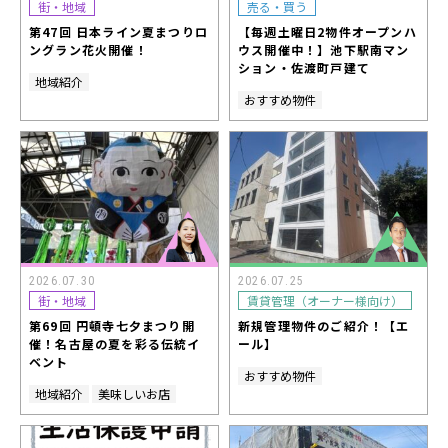
街・地域
売る・買う
第47回 日本ライン夏まつりロ
【毎週土曜日2物件オープンハ
ングラン花火開催！
ウス開催中！】池下駅南マン
ション・佐渡町戸建て
地域紹介
おすすめ物件
2026.07.30
2026.07.25
街・地域
賃貸管理（オーナー様向け）
第69回 円頓寺七夕まつり開
新規管理物件のご紹介！【エ
催！名古屋の夏を彩る伝統イ
ール】
ベント
おすすめ物件
地域紹介
美味しいお店