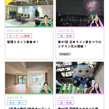
2026.08.08
2026.08.03
エーチーム情報
街・地域
管理スタッフ募集中！
第47回 日本ライン夏まつりロ
ングラン花火開催！
地域紹介
2026.08.01
2026.07.30
売る・買う
街・地域
【毎週土曜日2物件オープンハ
第69回 円頓寺七夕まつり開