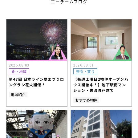
エーチームブログ
2026.08.03
2026.08.01
街・地域
売る・買う
第47回 日本ライン夏まつりロ
【毎週土曜日2物件オープンハ
ングラン花火開催！
ウス開催中！】池下駅南マン
ション・佐渡町戸建て
地域紹介
おすすめ物件