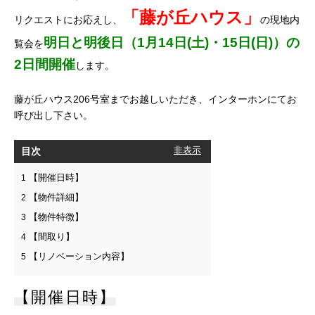
「藤が丘ハウス」
リクエストにお応えし、
の現地内
明日と明後日（1月14日(土)・15日(日)）の
覧会を
2日間開催
します。
藤が丘ハウス206号室までお越しいただき、インターホンにてお
呼び出し下さい。
目次
[
非表示
]
【開催日時】
1
【物件詳細】
2
【物件特徴】
3
【間取り】
4
【リノベーション内容】
5
【開催日時】