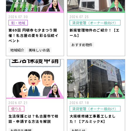
2026.07.30
2026.07.25
街・地域
賃貸管理（オーナー様向け）
第69回 円頓寺七夕まつり開
新規管理物件のご紹介！【エ
催！名古屋の夏を彩る伝統イ
ール】
ベント
おすすめ物件
地域紹介
美味しいお店
2026.07.21
2026.07.18
借りる
賃貸管理（オーナー様向け）
生活保護とは？名古屋市で相
大規模修繕工事着工しまし
談・申請する方法を解説
た！【アルミックK】
お役立ち情報
お知らせ