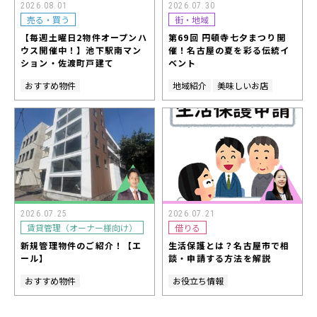
2026.08.01
2026.07.30
売る・買う
街・地域
【毎週土曜日2物件オープンハ
第69回 円頓寺七夕まつり開
ウス開催中！】池下駅南マン
催！名古屋の夏を彩る伝統イ
ション・佐渡町戸建て
ベント
おすすめ物件
地域紹介
美味しいお店
2026.07.25
2026.07.21
賃貸管理（オーナー様向け）
借りる
新規管理物件のご紹介！【エ
生活保護とは？名古屋市で相
ール】
談・申請する方法を解説
おすすめ物件
お役立ち情報