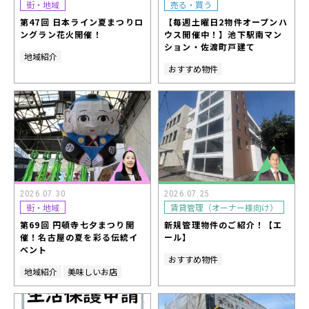
街・地域
売る・買う
第47回 日本ライン夏まつりロ
【毎週土曜日2物件オープンハ
ングラン花火開催！
ウス開催中！】池下駅南マン
ション・佐渡町戸建て
地域紹介
おすすめ物件
2026.07.30
2026.07.25
街・地域
賃貸管理（オーナー様向け）
第69回 円頓寺七夕まつり開
新規管理物件のご紹介！【エ
催！名古屋の夏を彩る伝統イ
ール】
ベント
おすすめ物件
地域紹介
美味しいお店