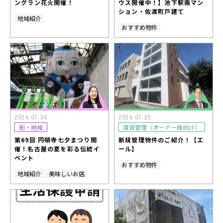
ングラン花火開催！
ウス開催中！】池下駅南マン
ション・佐渡町戸建て
地域紹介
おすすめ物件
2026.07.30
2026.07.25
街・地域
賃貸管理（オーナー様向け）
第69回 円頓寺七夕まつり開
新規管理物件のご紹介！【エ
催！名古屋の夏を彩る伝統イ
ール】
ベント
おすすめ物件
地域紹介
美味しいお店