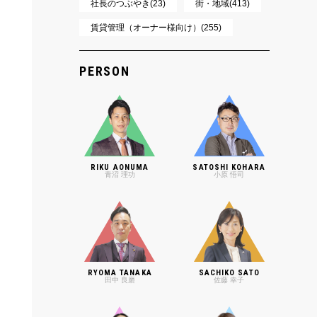
社長のつぶやき(23)
街・地域(413)
賃貸管理（オーナー様向け）(255)
PERSON
RIKU AONUMA
SATOSHI KOHARA
青沼 理功
小原 悟司
RYOMA TANAKA
SACHIKO SATO
田中 良磨
佐藤 幸子