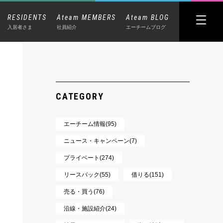
RESIDENTS
Ateam MEMBERS
Ateam BLOG
入居者さま
社員紹介
エーチームブログ
CATEGORY
エーチーム情報(95)
ニュース・キャンペーン(7)
プライベート(274)
リースバック(55)
借りる(151)
売る・買う(76)
沿線・施設紹介(24)