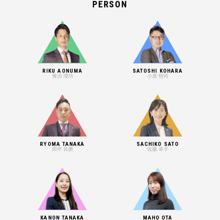
PERSON
RIKU AONUMA
SATOSHI KOHARA
青沼 理功
小原 悟司
RYOMA TANAKA
SACHIKO SATO
田中 良磨
佐藤 幸子
KANON TANAKA
MAHO OTA