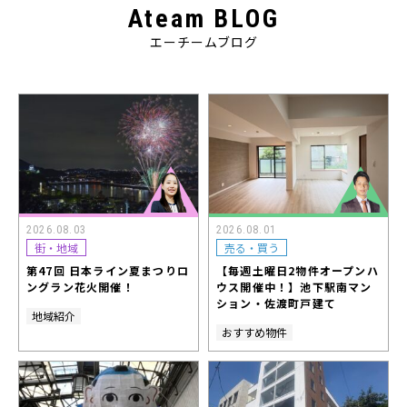
Ateam BLOG
エーチームブログ
2026.08.03
2026.08.01
街・地域
売る・買う
第47回 日本ライン夏まつりロ
【毎週土曜日2物件オープンハ
ングラン花火開催！
ウス開催中！】池下駅南マン
ション・佐渡町戸建て
地域紹介
おすすめ物件