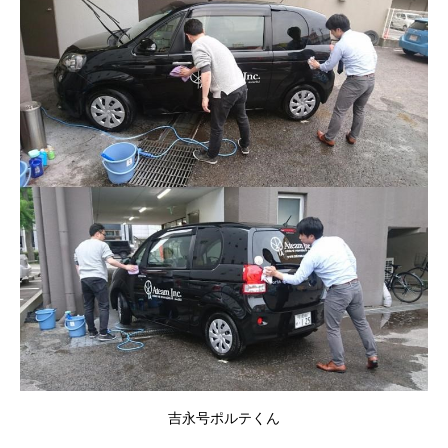
吉永号ポルテくん