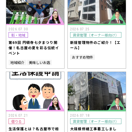
2026.07.30
2026.07.25
街・地域
賃貸管理（オーナー様向け）
第69回 円頓寺七夕まつり開
新規管理物件のご紹介！【エ
催！名古屋の夏を彩る伝統イ
ール】
ベント
おすすめ物件
地域紹介
美味しいお店
2026.07.21
2026.07.18
借りる
賃貸管理（オーナー様向け）
生活保護とは？名古屋市で相
大規模修繕工事着工しまし