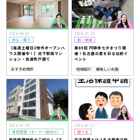
2026.08.01
2026.07.30
売る・買う
街・地域
【毎週土曜日2物件オープンハ
第69回 円頓寺七夕まつり開
ウス開催中！】池下駅南マン
催！名古屋の夏を彩る伝統イ
ション・佐渡町戸建て
ベント
おすすめ物件
地域紹介
美味しいお店
2026.07.25
2026.07.21
賃貸管理（オーナー様向け）
借りる
新規管理物件のご紹介！【エ
生活保護とは？名古屋市で相