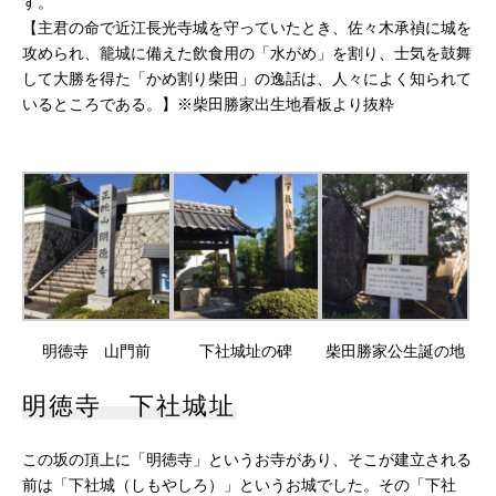
す。
【主君の命で近江長光寺城を守っていたとき、佐々木承禎に城を
攻められ、籠城に備えた飲食用の「水がめ」を割り、士気を鼓舞
して大勝を得た「かめ割り柴田」の逸話は、人々によく知られて
いるところである。】※柴田勝家出生地看板より抜粋
明徳寺 山門前
下社城址の碑
柴田勝家公生誕の地
明徳寺 下社城址
この坂の頂上に「明徳寺」というお寺があり、そこが建立される
前は「下社城（しもやしろ）」というお城でした。その「下社