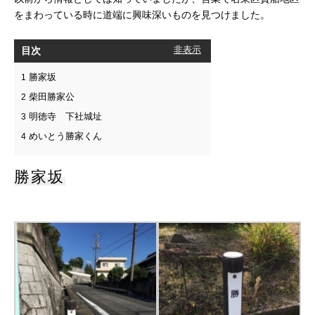
をまわっている時に道端に興味深いものを見つけました。
目次
[
非表示
]
勝家坂
1
柴田勝家公
2
明徳寺 下社城址
3
めいとう勝家くん
4
勝家坂