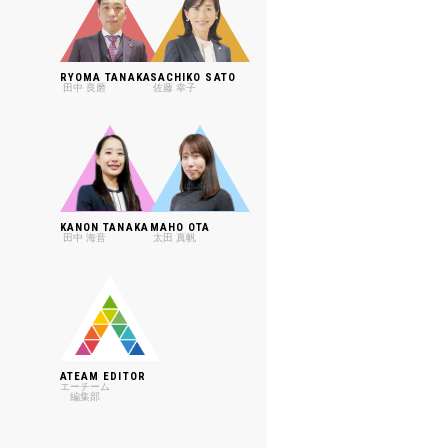
RYOMA TANAKA
SACHIKO SATO
田中 良磨
佐藤 幸子
KANON TANAKA
MAHO OTA
田中 海音
太田 真帆
ATEAM EDITOR
エーチーム
編集部