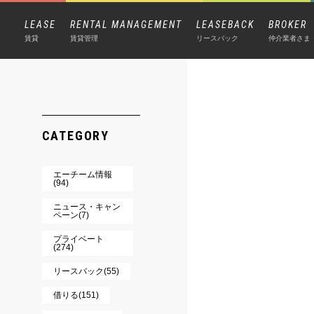
LEASE
RENTAL MANAGEMENT
LEASEBACK
BROKER
賃貸
賃貸管理
リースバック
仲介業者さま
CATEGORY
エーチーム情報
(94)
ニュース・キャン
ペーン(7)
プライベート
(274)
リースバック(55)
借りる(151)