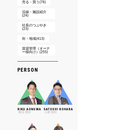
売る・買う(76)
沿線・施設紹介
(24)
社長のつぶやき
(23)
街・地域(413)
賃貸管理（オーナ
ー様向け）(255)
PERSON
RIKU AONUMA
SATOSHI KOHARA
青沼 理功
小原 悟司